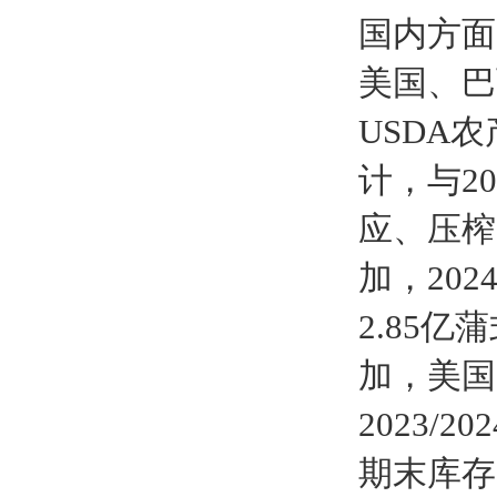
国内方面，
美国、巴
USDA
计，与20
应、压榨
加，20
2.85
加，美国
2023/
期末库存的