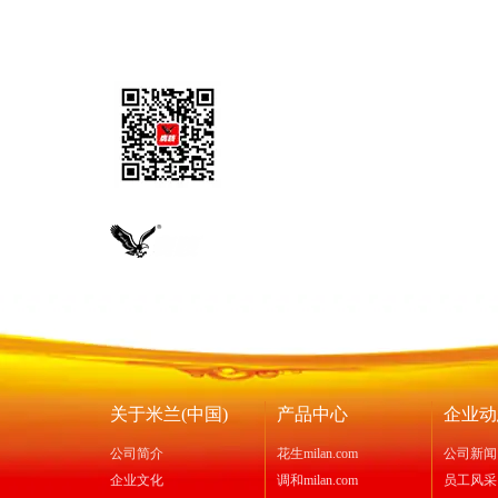
官方微信
招贤纳士
|
合作伙伴
|
友情链接
关于米兰(中国)
产品中心
企业动
公司简介
花生milan.com
公司新闻
企业文化
调和milan.com
员工风采