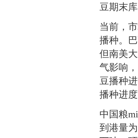
豆期末库
当前，市
播种。巴
但南美大
气影响，
豆播种进
播种进度
中国粮mi
到港量为9