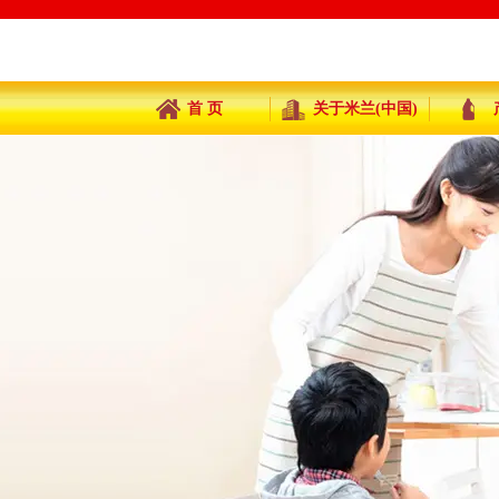
首 页
关于米兰(中国)