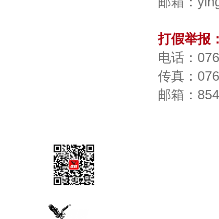
邮箱：
yi
打假举报
电话：0760
传真：0760
邮箱：
85
官方微信