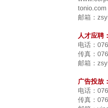
tonio.com
邮箱：
zs
人才应聘
电话：076
传真：076
邮箱：
zs
广告投放
电话：0760
传真：0760