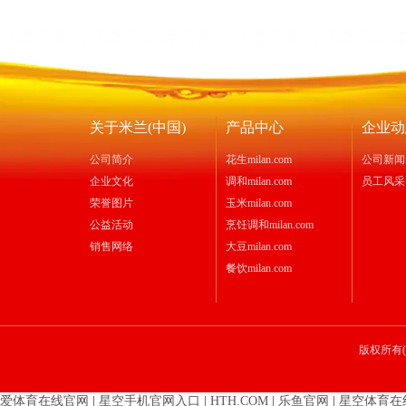
招贤纳士
|
合作伙伴
|
友情链接
关于米兰(中国)
产品中心
企业动
公司简介
花生milan.com
公司新闻
企业文化
调和milan.com
员工风采
荣誉图片
玉米milan.com
公益活动
烹饪调和milan.com
销售网络
大豆milan.com
餐饮milan.com
版权所有(C)
爱体育在线官网
|
星空手机官网入口
|
HTH.COM
|
乐鱼官网
|
星空体育在