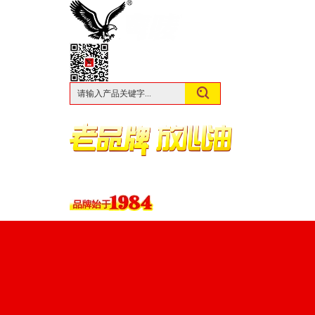
服 务 热 线 ： 0760 - 88894020